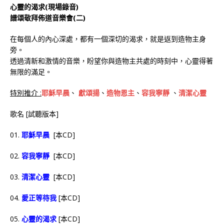
心靈的渴求(現場錄音)
譜頌敬拜佈道音樂會(二)
在每個人的內心深處，都有一個深切的渴求，就是返到造物主身
旁。
透過清新和激情的音樂，盼望你與造物主共處的時刻中，心靈得著
無限的滿足。
特別推介 :
耶穌早晨
、
獻頌揚
、
造物恩主
、
容我寧靜
、
清潔心靈
歌名 [試聽版本]
01.
耶穌早晨
[本CD]
02.
容我寧靜
[本CD]
03.
清潔心靈
[本CD]
04.
愛正等待我
[本CD]
05.
心靈的渴求
[本CD]