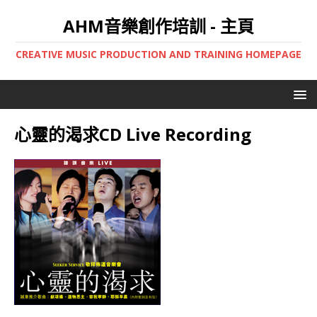
AHM音樂創作培訓 - 主頁
CREATIVE MUSIC PRODUCTION AND TRAINING HOMEPAGE
心靈的渴求CD Live Recording