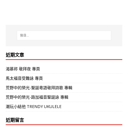
近期文章
渴慕祢 敬拜夜 專頁
馬太褔音受難詠 專頁
荒野中的榮光-聖誕粵語敬拜詩歌 專輯
荒野中的榮光-路加福音聖誕詠 專輯
潮玩小結他 TRENDY UKULELE
近期留言