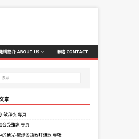
機構簡介 ABOUT US
聯絡 CONTACT
文章
祢 敬拜夜 專頁
褔音受難詠 專頁
中的榮光-聖誕粵語敬拜詩歌 專輯