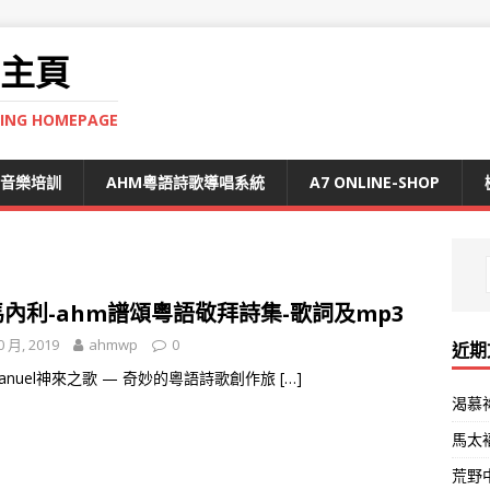
 主頁
NING HOMEPAGE
S音樂培訓
AHM粵語詩歌導唱系統
A7 ONLINE-SHOP
內利-ahm譜頌粵語敬拜詩集-歌詞及mp3
0 月, 2019
ahmwp
0
近期
anuel神來之歌 — 奇妙的粵語詩歌創作旅
[…]
渴慕
馬太
荒野