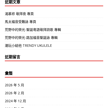
近期文章
渴慕祢 敬拜夜 專頁
馬太褔音受難詠 專頁
荒野中的榮光-聖誕粵語敬拜詩歌 專輯
荒野中的榮光-路加福音聖誕詠 專輯
潮玩小結他 TRENDY UKULELE
近期留言
彙整
2026 年 5 月
2026 年 2 月
2024 年 12 月