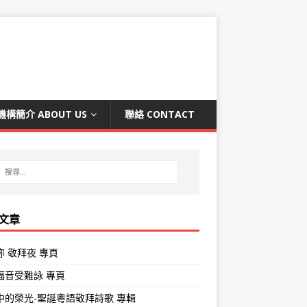
機構簡介 ABOUT US
聯絡 CONTACT
文章
祢 敬拜夜 專頁
褔音受難詠 專頁
中的榮光-聖誕粵語敬拜詩歌 專輯