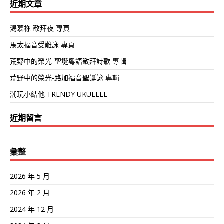
近期文章
渴慕祢 敬拜夜 專頁
馬太褔音受難詠 專頁
荒野中的榮光-聖誕粵語敬拜詩歌 專輯
荒野中的榮光-路加福音聖誕詠 專輯
潮玩小結他 TRENDY UKULELE
近期留言
彙整
2026 年 5 月
2026 年 2 月
2024 年 12 月