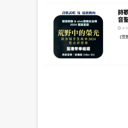
詩
音
4 1
《荒