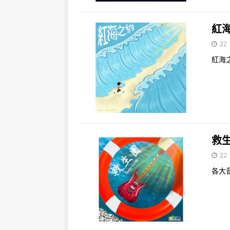
紅海
22 
紅海
救生
22 
各大音