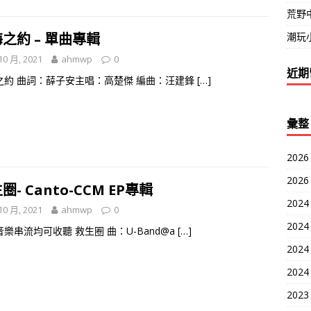
荒野
潮玩小
之約 – 單曲專輯
10 月, 2021
ahmwp
0
近期
之約 曲詞：薛子安主唱：高楚傑 編曲：汪建鋒
[…]
彙整
2026
2026
圈- Canto-CCM EP專輯
2024
10 月, 2021
ahmwp
0
2024
樂串流均可收聽 救生圈 曲：U-Band@a
[…]
2024
2024
2023