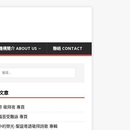
機構簡介 ABOUT US
聯絡 CONTACT
文章
祢 敬拜夜 專頁
褔音受難詠 專頁
中的榮光-聖誕粵語敬拜詩歌 專輯