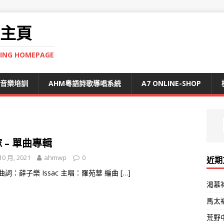
 主頁
NING HOMEPAGE
S音樂培訓
AHM粵語詩歌導唱系統
A7 ONLINE-SHOP
 – 單曲專輯
10 月, 2021
ahmwp
0
近期
曲詞：薛子樂 Issac 主唱：羅苑華 編曲
[…]
渴慕
馬太
荒野