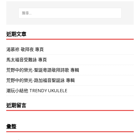
近期文章
渴慕祢 敬拜夜 專頁
馬太褔音受難詠 專頁
荒野中的榮光-聖誕粵語敬拜詩歌 專輯
荒野中的榮光-路加福音聖誕詠 專輯
潮玩小結他 TRENDY UKULELE
近期留言
彙整