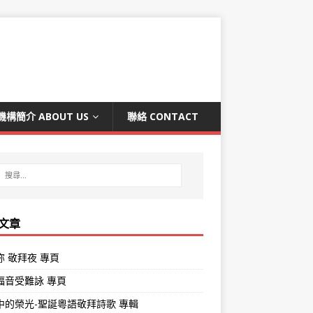
機構簡介 ABOUT US
聯絡 CONTACT
文章
祢 敬拜夜 專頁
褔音受難詠 專頁
中的榮光-聖誕粵語敬拜詩歌 專輯