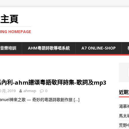
 主頁
NING HOMEPAGE
S音樂培訓
AHM粵語詩歌導唱系統
A7 ONLINE-SHOP
內利-ahm譜頌粵語敬拜詩集-歌詞及mp3
0 月, 2019
ahmwp
0
近期
anuel神來之歌 — 奇妙的粵語詩歌創作旅
[…]
渴慕
馬太
荒野