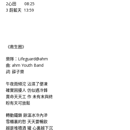
2心田 08:25
3 蔚藍天 13:59
《救生圈》
樂隊：Lifeguard@ahm
曲: ahm Youth Band
詞: 薛子樂
午夜雨傾沱 沾濕了便凍
確實困擾人 仿似遇冷鋒
賣命天天工 作 未有末與終
盼有天可放鬆
轉動鐵鎖 餘溫冰冷內滲
雪櫃裏的愁 天天要暢飲
越是堆積酒 罐 心裏越下沉