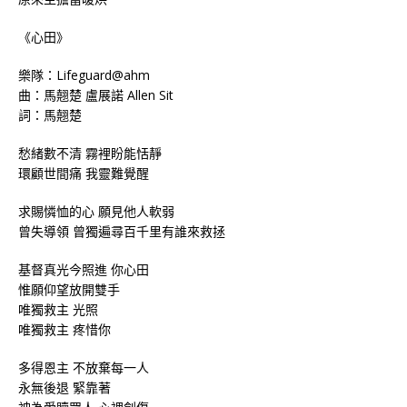
《心田》
樂隊：Lifeguard@ahm
曲：馬翹楚 盧展諾 Allen Sit
詞：馬翹楚
愁緒數不清 霧裡盼能恬靜
環顧世間痛 我靈難覺醒
求賜憐恤的心 願見他人軟弱
曾失導領 曾獨遍尋百千里有誰來救拯
基督真光今照進 你心田
惟願仰望放開雙手
唯獨救主 光照
唯獨救主 疼惜你
多得恩主 不放棄每一人
永無後退 緊靠著