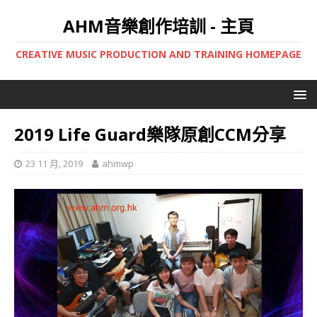
AHM音樂創作培訓 - 主頁
CREATIVE MUSIC PRODUCTION AND TRAINING HOMEPAGE
2019 Life Guard樂隊原創CCM分享
23 11 月, 2019
ahmwp