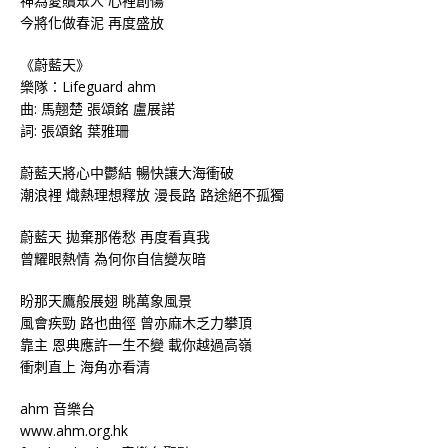
神為愛贖眾人 心裡創傷
今將化做春泥 再度盛放
《蔚藍天》
樂隊：Lifeguard ahm
曲: 馬翹楚 張頌銘 盧展諾
詞: 張頌銘 葉雅珊
蔚藍天將心中鬱結 暢快讓大海衝破
潮浪裡 熾熱理想釋放 漫長路 路途絕不孤獨
蔚藍天 拋棄那倦愁 再度看真我
曾耀眼熱情 為何你自信變灰暗
盼那天鷹般展翅 眺萬象風景
風會疾勁 路也曲徑 曾亦麻木乏力攀頂
靠主 恩典應許一生不變 載你越過高嶺
衝刺直上 海角亦看清
ahm 音樂台
www.ahm.org.hk