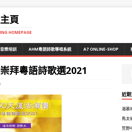
 主頁
NING HOMEPAGE
S音樂培訓
AHM粵語詩歌導唱系統
A7 ONLINE-SHOP
 崇拜粵語詩歌選2021
0
近期
渴慕
馬太
荒野