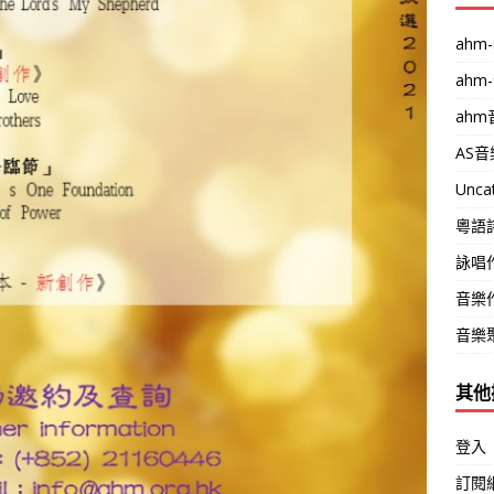
ahm-
ahm
ah
AS
Unca
粵語
詠唱
音樂
音樂
其他
登入
訂閱