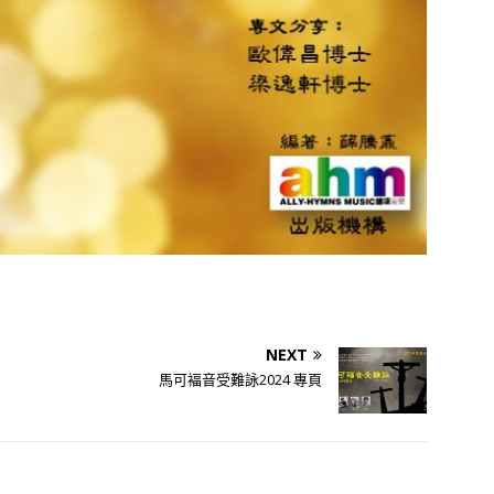
NEXT
馬可褔音受難詠2024 專頁