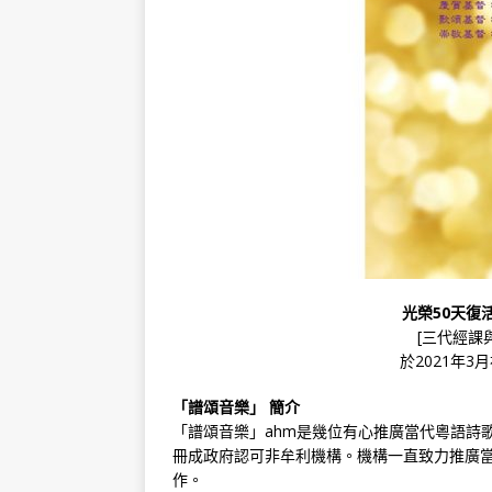
光榮50天復活
[三代經課
於2021年
「譜頌音樂」 簡介
「譜頌音樂」ahm是幾位有心推廣當代粵語詩
冊成政府認可非牟利機構。機構一直致力推廣
作。