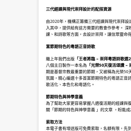
三代經課與現代崇拜設計的配搭資源
由2020年，機構正籌備三代經課與現代崇拜
入其中，提供給有這方需要的教會作參考。 深
課、和詩歌等方面，去設計崇拜，讓信眾靈命
富節期特色的粵語正音詩歌
繼上年我們出版
「王者將臨 – 崇拜粵語詩歌選2
八個主日製作一本名為
「光榮50天復活頌讚 – 
期是基督宗教最重要的節期，又被稱為光榮50
氛圍，精心編選十多首富節期特色的粵語正音
歌活化、本色化和粵語化。
節期特色與神學意義
為了幫助大家更容易掌握八週復活期的經課與
關「節期的特色與神學意義 」的文章 ，盼能
索取方法
本電子書有增送版可免費索取，名額有限，先到