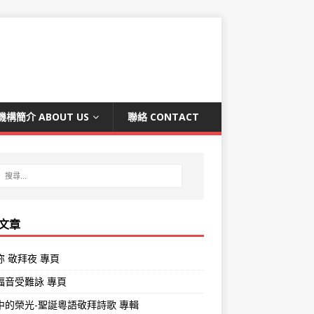
機構簡介 ABOUT US
聯絡 CONTACT
文章
祢 敬拜夜 專頁
褔音受難詠 專頁
中的榮光-聖誕粵語敬拜詩歌 專輯