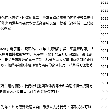
2023
2023
設計的配搭資源，盼望能重尋一些富有傳統意義的節期崇拜元素注
2023
盼能與同道共同探索教會崇拜更新之路，就著崇拜禮儀、三代經
2022
得著造就。
2022
2021
020 」電子書，
現正為2021年「復活期」與「聖靈降臨節」共
2021
崇拜粵語詩歌選2021」
電子書 ，預計於三月初旬出版。復活節
2021
天，也是孕育教會的重要時期，為著幫助大家增加復活期的慶賀
詩歌，提供粵語版本選擇給有需要的教會使用，藉此盼可促進詩
2021
2021
2021
復活主題的關係，我們特別邀請歐偉昌博士和梁逸軒博士撰寫有
2020
成為籌備這八個主日崇拜的適切參考材料。
2020
2020
先得。 如有感動歡迎以自由奉獻來支持我們。 索取方法可以